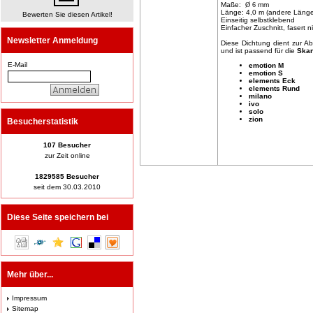
Maße:
Ø 6
mm
Länge: 4,0 m (andere Län
Bewerten Sie diesen Artikel!
Einseitig selbstklebend
Einfacher Zuschnitt, fasert n
Newsletter Anmeldung
Diese Dichtung dient zur A
und ist passend für die
Skan
E-Mail
emotion M
emotion S
elements Eck
elements Rund
milano
ivo
solo
zion
Besucherstatistik
107 Besucher
zur Zeit online
1829585 Besucher
seit dem 30.03.2010
Diese Seite speichern bei
Mehr über...
Impressum
Sitemap