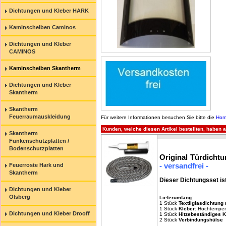
Dichtungen und Kleber HARK
Kaminscheiben Caminos
Dichtungen und Kleber
CAMINOS
Kaminscheiben Skantherm
Dichtungen und Kleber
Skantherm
Skantherm
Feuerraumauskleidung
Für weitere Informationen besuchen Sie bitte die
Hom
Kunden, welche diesen Artikel bestellten, haben a
Skantherm
Funkenschutzplatten /
Bodenschutzplatten
Original Türdicht
- versandfrei -
Feuerroste Hark und
Skantherm
Dieser Dichtungsset is
Dichtungen und Kleber
Olsberg
Lieferumfang:
1 Stück
Textilglasd
ichtung 
1 Stück
Kleber
: Hochtemper
Dichtungen und Kleber Drooff
1 Stück
Hitzebeständiges 
2 Stück
Verbindungshülse