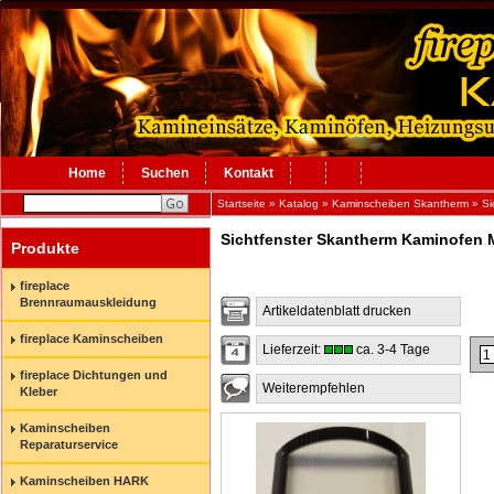
Home
Suchen
Kontakt
Startseite
»
Katalog
»
Kaminscheiben Skantherm
»
Si
Sichtfenster Skantherm Kaminofen 
Produkte
fireplace
Brennraumauskleidung
Artikeldatenblatt drucken
fireplace Kaminscheiben
Lieferzeit:
ca. 3-4 Tage
fireplace Dichtungen und
Weiterempfehlen
Kleber
Kaminscheiben
Reparaturservice
Kaminscheiben HARK