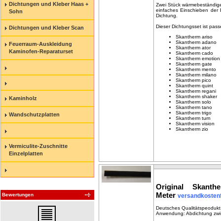
Dichtungen und Kleber Haas +
Zwei Stück wärmebeständige
einfaches Einschieben der 
Sohn
Dichtung.
Dieser Dichtungsset ist pas
Dichtungen und Kleber Scan
Skantherm ariso
Skantherm adano
Feuerraum-Auskleidung
Skantherm ator
Kaminofen-Reparaturset
Skantherm cado
Skantherm emotion
Skantherm gate
Skantherm mento
Skantherm milano
Skantherm pico
Skantherm quint
Skantherm regani
Skantherm shaker
Kaminholz
Skantherm solo
Skantherm tano
Skantherm trigo
Wandschutzplatten
Skantherm turn
Skantherm vision
Skantherm zio
Vermiculite-Zuschnitte
Einzelplatten
Original Skan
Meter
Bewertungen
versandkostenf
Deutsches Qualitätspeodukt
Anwendung: Abdichtung zwi