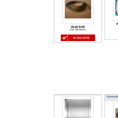
P
28,40 EUR
(inkl. 19% MwSt.)
In den Korb
Kaminof