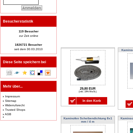
Besucherstatistik
119 Besucher
zur Zeit online
1826721 Besucher
seit dem 30.03.2010
Kaminsc
Diese Seite speichern bei
Mehr über...
29,80 EUR
(inkl. 19% MwSt.)
Impressum
In den Korb
Sitemap
Widerrufsrecht
Trusted Shops
AGB
Kaminofen Scheibendichtung 8x1
Kaminsc
mm / 4 m