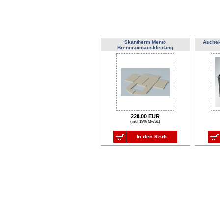
Skantherm Mento
Aschek
Brennraumauskleidung
228,00 EUR
(inkl. 19% MwSt.)
In den Korb