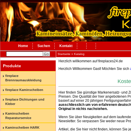
Home
Suchen
Kontakt
Startseite
»
Katalog
Herzlich willkommen auf fireplaces24.de
Produkte
Herzlich Willkommen
Gast!
Möchten Sie sich
fireplace
Brennraumauskleidung
Koste
fireplace Kaminscheiben
Hier finden Sie günstige Markenersatz- und Z
Preisen. Die Qualität der hier angebotenen P
fireplace Dichtungen und
basiert auf einer 20 jährigen Fertigungserfa
Kleber
ausschliesslich um von erfahrenen deutsch
Original in nichts nachstehen.
Kaminscheiben
Wenn Sie über Neuigkeiten auf dem laufend
Reparaturservice
Newsletter. So verpassen Sie weder neue Pro
Kaminscheiben HARK
Artikel, die Sie hier nicht finden, können Sie