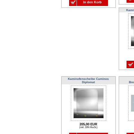
In den Korb
Kami
Kaminofenscheibe Caminos
Diplomat
Br
205,00 EUR
(inkl. 19% MwSt.)