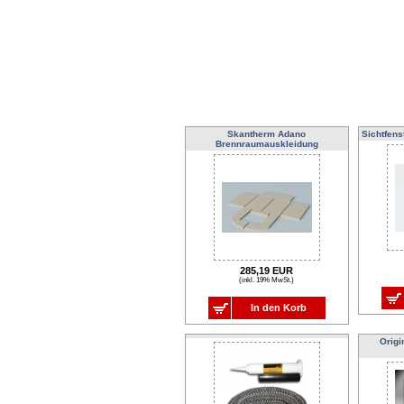
Skantherm Adano
Sichtfen
Brennraumauskleidung
285,19 EUR
(inkl. 19% MwSt.)
In den Korb
Orig