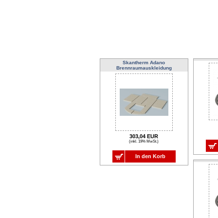
Skantherm Adano
Brennraumauskleidung
303,04 EUR
(inkl. 19% MwSt.)
In den Korb