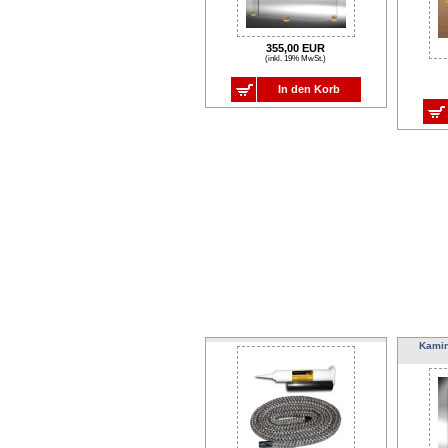
355,00 EUR
(inkl. 19% MwSt.)
In den Korb
Kami