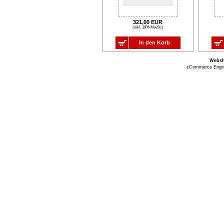
321,00 EUR
(inkl. 19% MwSt.)
In den Korb
Webs
eCommerce Engi