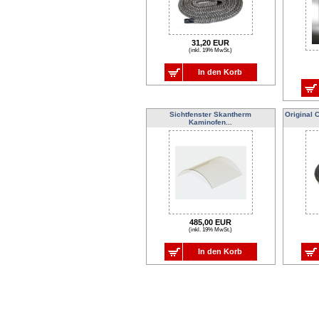
31,20 EUR
(inkl. 19% MwSt.)
In den Korb
Sichtfenster Skantherm
Original 
Kaminofen...
485,00 EUR
(inkl. 19% MwSt.)
In den Korb