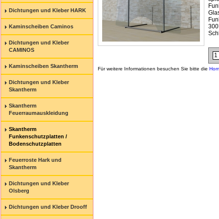
Fun
Dichtungen und Kleber HARK
Gl
Fun
300
Kaminscheiben Caminos
Schl
Dichtungen und Kleber
CAMINOS
Kaminscheiben Skantherm
Für weitere Informationen besuchen Sie bitte die
Hom
Dichtungen und Kleber
Skantherm
Skantherm
Feuerraumauskleidung
Skantherm
Funkenschutzplatten /
Bodenschutzplatten
Feuerroste Hark und
Skantherm
Dichtungen und Kleber
Olsberg
Dichtungen und Kleber Drooff