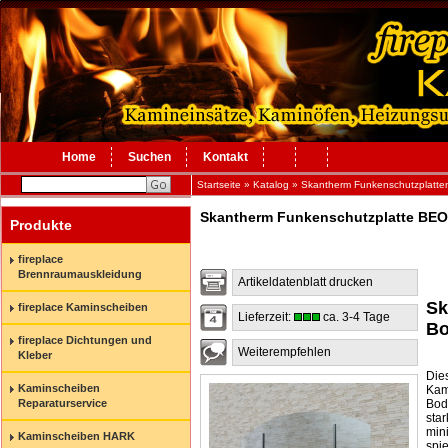
Home
Suchen
Kontakt
Startseite
»
Katalog
»
Skantherm Funkenschutzplatten
Skantherm Funkenschutzplatte BEO
Produkte
fireplace
Brennraumauskleidung
Artikeldatenblatt drucken
Sk
fireplace Kaminscheiben
Lieferzeit:
ca. 3-4 Tage
Bo
fireplace Dichtungen und
Weiterempfehlen
Kleber
Die
Kaminscheiben
Kam
Bod
Reparaturservice
sta
min
Kaminscheiben HARK
sp