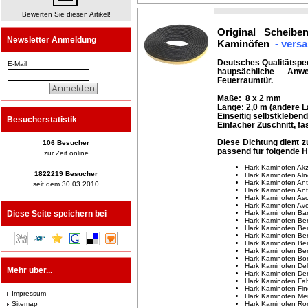
Bewerten Sie diesen Artikel!
Original Scheib
Newsletter Anmeldung
Kaminöfen
- versa
Deutsches Qualitätspe
E-Mail
haupsächliche Anw
Feuerraumtür.
Maße: 8 x 2 mm
Länge: 2,0 m (andere
Einseitig selbstklebend
Besucherstatistik
Einfacher Zuschnitt, fa
Diese Dichtung dient z
106 Besucher
passend für folgende
H
zur Zeit online
Hark Kaminofen Ak
1822219 Besucher
Hark Kaminofen Aln
Hark Kaminofen Ant
seit dem 30.03.2010
Hark Kaminofen Ant
Hark Kaminofen As
Hark Kaminofen Av
Hark Kaminofen Bar
Diese Seite speichern bei
Hark Kaminofen Ber
Hark Kaminofen Ber
Hark Kaminofen Ber
Hark Kaminofen Ber
Hark Kaminofen Ber
Hark Kaminofen Bo
Hark Kaminofen De
Mehr über...
Hark Kaminofen De
Hark Kaminofen Fa
Hark Kaminofen Fin
Impressum
Hark Kaminofen Me
Hark Kaminofen R
Sitemap