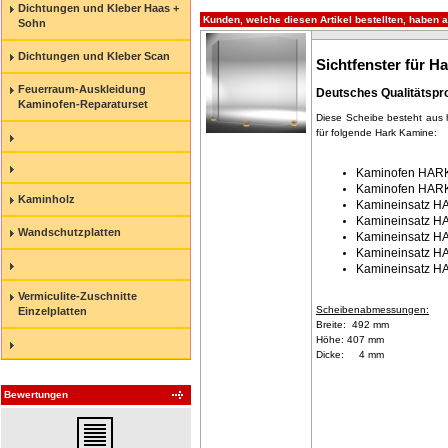
Dichtungen und Kleber Haas +
Kunden, welche diesen Artikel bestellten, haben a
Sohn
Dichtungen und Kleber Scan
Sichtfenster für H
Feuerraum-Auskleidung
Deutsches Qualitätsp
Kaminofen-Reparaturset
Diese Scheibe besteht aus 
für folgende Hark Kamine:
Kaminofen HAR
Kaminofen HAR
Kaminholz
Kamineinsatz H
Kamineinsatz H
Wandschutzplatten
Kamineinsatz H
Kamineinsatz H
Kamineinsatz H
Vermiculite-Zuschnitte
Scheibenabmessungen:
Einzelplatten
Breite: 492 mm
Höhe: 407 mm
Dicke: 4 mm
Bewertungen