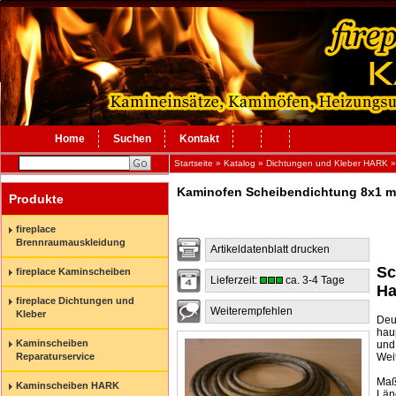
Home
Suchen
Kontakt
Startseite
»
Katalog
»
Dichtungen und Kleber HARK
Kaminofen Scheibendichtung 8x1 m
Produkte
fireplace
Brennraumauskleidung
Artikeldatenblatt drucken
Sc
fireplace Kaminscheiben
Lieferzeit:
ca. 3-4 Tage
Ha
fireplace Dichtungen und
Weiterempfehlen
Kleber
Deu
hau
Kaminscheiben
und
Wei
Reparaturservice
Maß
Kaminscheiben HARK
Län