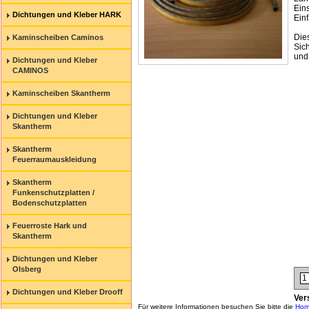
Eins
Dichtungen und Kleber HARK
Einf
Die
Kaminscheiben Caminos
Sic
und
Dichtungen und Kleber
CAMINOS
Kaminscheiben Skantherm
Dichtungen und Kleber
Skantherm
Skantherm
Feuerraumauskleidung
Skantherm
Funkenschutzplatten /
Bodenschutzplatten
Feuerroste Hark und
Skantherm
Dichtungen und Kleber
Olsberg
Dichtungen und Kleber Drooff
Ver
Für weitere Informationen besuchen Sie bitte die
Hom