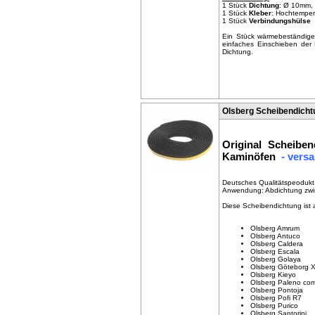
1 Stück
Dichtung
: Ø 10mm, 
1 Stück
Kleber
: Hochtempera
1 Stück
Verbindungshülse
Ein Stück wärmebeständige
einfaches Einschieben der
Dichtung.
Olsberg Scheibendicht
Original Scheibe
Kaminöfen
- versa
Deutsches Qualitätspeodukt
Anwendung: Abdichtung zwi
Diese Scheibendichtung ist
Olsberg Amrum
Olsberg Antuco
Olsberg Caldera
Olsberg Escala
Olsberg Golaya
Olsberg Göteborg 
Olsberg Kieyo
Olsberg Paleno co
Olsberg Pontoja
Olsberg Pofi R7
Olsberg Purico
Olsberg Santorini