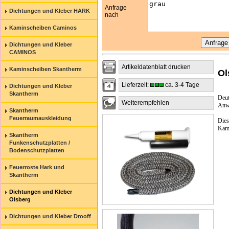
Anfrage
Dichtungen und Kleber HARK
nach
Kaminscheiben Caminos
Dichtungen und Kleber
CAMINOS
Artikeldatenblatt drucken
Kaminscheiben Skantherm
Ol
Lieferzeit:
ca. 3-4 Tage
Dichtungen und Kleber
Skantherm
Deut
Weiterempfehlen
Anwe
Skantherm
Feuerraumauskleidung
Dies
Kami
Skantherm
Funkenschutzplatten /
Bodenschutzplatten
Feuerroste Hark und
Skantherm
Dichtungen und Kleber
Olsberg
Dichtungen und Kleber Drooff