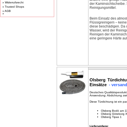
Widerrufsrecht
der Kaminsichtscheibe. 
Trusted Shops
Reinigungsmittel.
AGB
Beim Einsatz des atmosf
Flüssigreinigern – kein
diese beschädigen. Da d
Wasser, wird der Reinig
Reinigen der Kaminsicht
eine geringere Härte auf
Olsberg Türdicht
Einsätze
- versandf
Deutsches Qualitätspeodukt,
Anwendung: Abdichtung zwi
Diese Türdichtung ist ein p
Olsberg Bodö am 1
Olsberg Göteborg 
Olsberg Tipas 1
Lieferumfang: