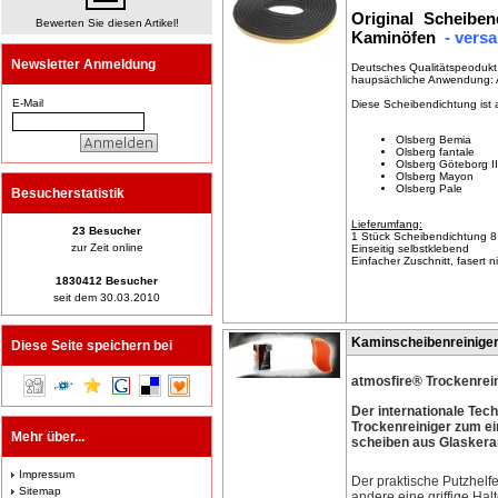
Original Scheibe
Bewerten Sie diesen Artikel!
Kaminöfen
- versa
Newsletter Anmeldung
Deutsches Qualitätspeodukt
haupsächliche Anwendung: 
E-Mail
Diese Scheibendichtung ist
Olsberg Bemia
Olsberg fantale
Olsberg Göteborg II
Olsberg Mayon
Olsberg Pale
Besucherstatistik
Lieferumfang:
23 Besucher
1 Stück Scheibendichtung 8
zur Zeit online
Einseitig selbstklebend
Einfacher Zuschnitt, fasert n
1830412 Besucher
seit dem 30.03.2010
Kaminscheibenreinige
Diese Seite speichern bei
atmosfire® Trockenrei
Der internationale Te
Trockenreiniger zum e
Mehr über...
scheiben aus Glaskera
Impressum
Der praktische Putzhelfer
Sitemap
andere eine griffige Hal