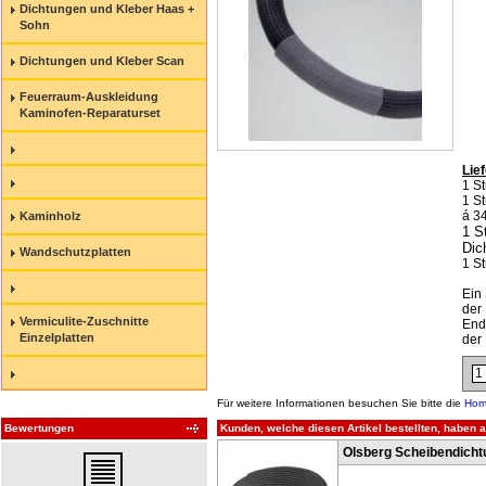
Dichtungen und Kleber Haas +
Sohn
Dichtungen und Kleber Scan
Feuerraum-Auskleidung
Kaminofen-Reparaturset
Lie
1 S
1 S
á 3
Kaminholz
1 S
Dic
Wandschutzplatten
1 S
Ein
der
Vermiculite-Zuschnitte
End
Einzelplatten
der
Für weitere Informationen besuchen Sie bitte die
Hom
Kunden, welche diesen Artikel bestellten, haben a
Bewertungen
Olsberg Scheibendicht