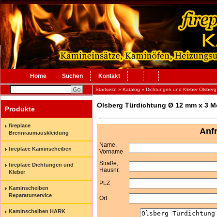
Home
Suchen
Kontakt
Startseite
»
Katalog
»
Dichtungen und Kleber Olsberg
Olsberg Türdichtung Ø 12 mm x 3 Me
Produkte
fireplace
Anf
Brennraumauskleidung
Name,
fireplace Kaminscheiben
Vorname
Straße,
fireplace Dichtungen und
Hausnr.
Kleber
PLZ
Kaminscheiben
Reparaturservice
Ort
Kaminscheiben HARK