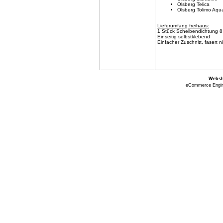
Olsberg Telica
Olsberg Tolimo Aqu
Lieferumfang freihaus:
1 Stück Scheibendichtung 8
Einseitig selbstklebend
Einfacher Zuschnitt, fasert n
Webs
eCommerce Engi