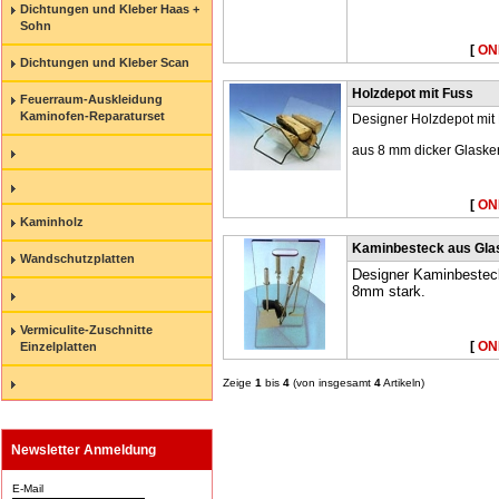
Dichtungen und Kleber Haas +
Sohn
[
ON
Dichtungen und Kleber Scan
Holzdepot mit Fuss
Feuerraum-Auskleidung
Kaminofen-Reparaturset
Designer Holzdepot mit
aus 8 mm dicker Glaske
[
ON
Kaminholz
Kaminbesteck aus Gla
Wandschutzplatten
Designer Kaminbesteck 
8mm stark.
Vermiculite-Zuschnitte
[
ON
Einzelplatten
Zeige
1
bis
4
(von insgesamt
4
Artikeln)
Newsletter Anmeldung
E-Mail