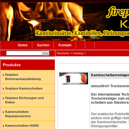
Home
Suchen
Kontakt
Startseite
»
Katalog
»
Produkte
fireplace
Kaminscheibenreinige
Brennraumauskleidung
atmosfire® Trockenrei
fireplace Kaminscheiben
Der internationale Te
fireplace Dichtungen und
Trockenreiniger zum e
scheiben aus Glaskera
Kleber
Kaminscheiben
Der praktische Putzhelfer
Reparaturservice
andere eine griffige Hal
der Kaminsichtscheibe. 
Kaminscheiben HARK
Reinigungsmittel.