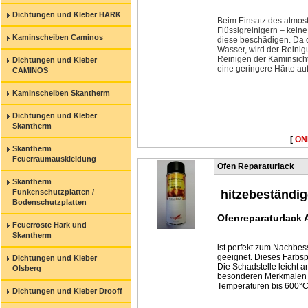
Dichtungen und Kleber HARK
Beim Einsatz des atmosf
Flüssigreinigern – kein
Kaminscheiben Caminos
diese beschädigen. Da d
Wasser, wird der Reinig
Reinigen der Kaminsicht
Dichtungen und Kleber
eine geringere Härte auf
CAMINOS
Kaminscheiben Skantherm
Dichtungen und Kleber
Skantherm
[
ON
Skantherm
Feuerraumauskleidung
Ofen Reparaturlack
Skantherm
hitzebeständi
Funkenschutzplatten /
Bodenschutzplatten
Ofenreparaturlack A
Feuerroste Hark und
Skantherm
ist perfekt zum Nachbes
geeignet. Dieses Farbsp
Dichtungen und Kleber
Die Schadstelle leicht 
Olsberg
besonderen Merkmalen ge
Temperaturen bis 600°C
Dichtungen und Kleber Drooff